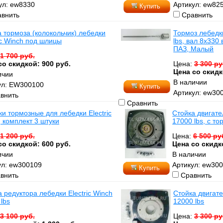
ул: ew8330
Артикул: ew82
Купить
внить
Сравнить
 тормоза (колокольчик) лебедки
Тормоз лебедки
ic Winch под шлицы
lbs, вал 8х330
ПАЗ, Малый
1 700 руб.
со скидкой: 900 руб.
Цена:
3 300 ру
Цена со скидк
ичии
В наличии
ул: EW300100
Купить
Артикул: ew30
внить
Сравнить
и тормозные для лебедки Electric
Стойка двигате
 комплект 3 штуки
17000 lbs, с то
1 200 руб.
Цена:
6 500 ру
со скидкой: 600 руб.
Цена со скидко
ичии
В наличии
ул: ew300109
Артикул: ew30
Купить
внить
Сравнить
 редуктора лебедки Electric Winch
Стойка двигате
lbs
12000 lbs
3 100 руб.
Цена:
3 300 ру