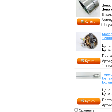
Цена:
Цена 
В нал
Артик
Купить
Сра
Мотор
12000 
Цена
Цена 
Поста
Артик
Купить
Сра
Тормо
lbs, 
Боль
Цена
Цена 
Поста
Купить
Артик
Сравнить