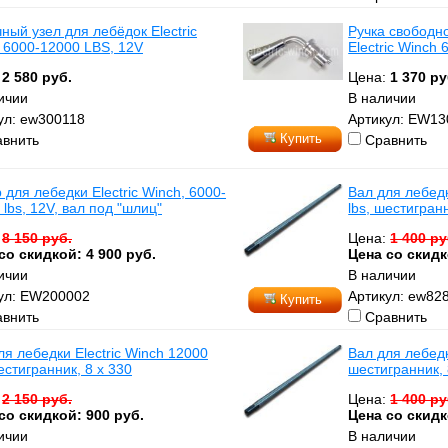
ный узел для лебёдок Electric
Ручка свободн
 6000-12000 LBS, 12V
Electric Winch
:
2 580 руб.
Цена:
1 370 ру
ичии
В наличии
ул: ew300118
Артикул: EW13
Купить
внить
Сравнить
 для лебедки Electric Winch, 6000-
Вал для лебедк
 lbs, 12V, вал под "шлиц"
lbs, шестигранн
:
8 150 руб.
Цена:
1 400 ру
со скидкой: 4 900 руб.
Цена со скидк
ичии
В наличии
ул: EW200002
Артикул: ew82
Купить
внить
Сравнить
ля лебедки Electric Winch 12000
Вал для лебедки
естигранник, 8 х 330
шестигранник, 
:
2 150 руб.
Цена:
1 400 ру
со скидкой: 900 руб.
Цена со скидк
ичии
В наличии