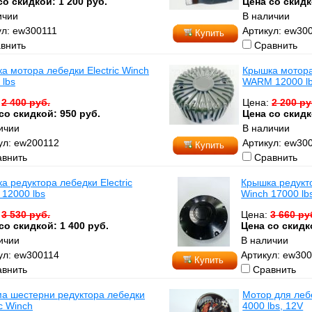
со скидкой: 1 200 руб.
Цена со скидк
ичии
В наличии
ул: ew300111
Артикул: ew30
Купить
внить
Сравнить
а мотора лебедки Electric Winch
Крышка мотора 
 lbs
WARM 12000 l
:
2 400 руб.
Цена:
2 200 ру
со скидкой: 950 руб.
Цена со скидк
ичии
В наличии
ул: ew200112
Артикул: ew30
Купить
внить
Сравнить
а редуктора лебедки Electric
Крышка редукто
 12000 lbs
Winch 17000 lb
:
3 530 руб.
Цена:
3 660 ру
со скидкой: 1 400 руб.
Цена со скидко
ичии
В наличии
ул: ew300114
Артикул: ew30
Купить
внить
Сравнить
а шестерни редуктора лебедки
Мотор для лебе
ic Winch
4000 lbs, 12V