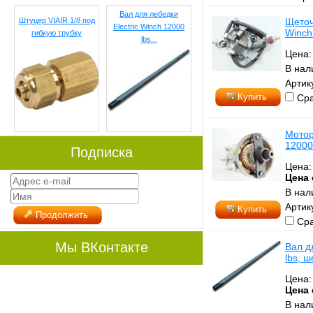
Вал для лебедки
Штуцер VIAIR 1/8 под
Щеточ
Electric Winch 12000
Winch
гибкую трубку
lbs...
Цена
В нал
Артик
Купить
Сра
Мотор
12000
Подписка
Цена
Цена 
В нал
Артик
Купить
Продолжить
Сра
Мы ВКонтакте
Вал д
lbs, ш
Цена
Цена 
В нал