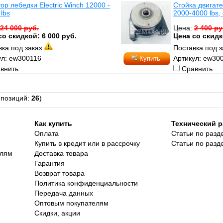
ор лебедки Electric Winch 12000 -
Стойка двигате
lbs
2000-4000 lbs
24 000 руб.
Цена:
2 400 ру
со скидкой: 6 000 руб.
Цена со скидк
вка под заказ
Поставка под 
ул: ew300116
Артикул: ew30
Купить
внить
Сравнить
 позиций:
26
)
Как купить
Технический р
Оплата
Статьи по разд
Купить в кредит или в рассрочку
Статьи по разд
елям
Доставка товара
Гарантия
Возврат товара
Политика конфиденциальности
Передача данных
Оптовым покупателям
Скидки, акции