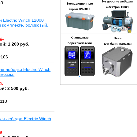
Не дорогие лебедки
50
Экспедиционные
Электрик Винч
ящики RV-BOX
 Electric Winch 12000
 в комплекте, роликовый,
Клавишные
Печь
б.
переключатели
ой: 1 200 руб.
для бани, палатки
0106
ля лебедки Electric Winch
рмозом.
б.
й: 2 500 руб.
0110
ля лебедки Electric Winch
б.