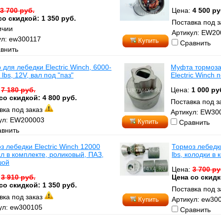
3 700 руб.
Цена:
4 500 ру
со скидкой: 1 350 руб.
Поставка под 
ичии
Артикул: EW20
ул: ew300117
Купить
Сравнить
внить
 для лебедки Electric Winch, 6000-
Муфта тормоза 
lbs, 12V, вал под "паз"
Electric Winch 
:
7 180 руб.
Цена:
1 000 ру
со скидкой: 4 800 руб.
Поставка под з
вка под заказ
Артикул: EW30
ул: EW200003
Купить
Сравнить
внить
з лебедки Electric Winch 12000
Тормоз лебедки
вал в комплекте, роликовый, ПАЗ,
lbs, колодки в
шой
Цена:
3 700 ру
:
3 910 руб.
Цена со скидк
со скидкой: 1 350 руб.
Поставка под 
вка под заказ
Артикул: ew30
Купить
ул: ew300105
Сравнить