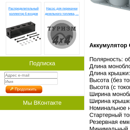
Распределительный
Насос для перекачки
коллектор 6 входов
дизельного топлива, ...
Аккумулятор 
Полярность: о
Подписка
Длина монобло
Длина крышки:
Высота (без т
Высота (с ток
Продолжить
Ширина монобл
Ширина крышки
Мы ВКонтакте
Номинальное н
Стартерный ток
Резервная емко
Минимальный ве