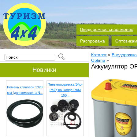
Внедорожное снаряжение
Распродажа
Оптовика
Каталог
»
Внедорожно
Optima
»
Аккумулятор OP
Новинки
Пневмоподвеска Эйр-
Ремень клиновой 1320
Райд на Dodge RAM
мм (для комплекта N...
150...