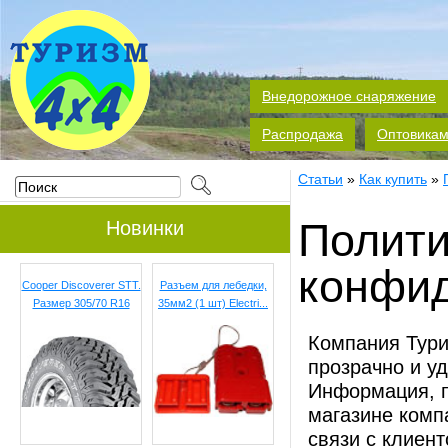
Внедорожное снаряжение
Распродажа
Оптовика
Статьи
»
Как купить
»
Полити
Новинки
конфи
Cooper Discoverer STT.
Разъем для лебедки,
Размер 305/70 R16
35мм2 (1 шт) Electri...
Компания Тури
прозрачно и у
Информация, п
магазине комп
связи с клиен