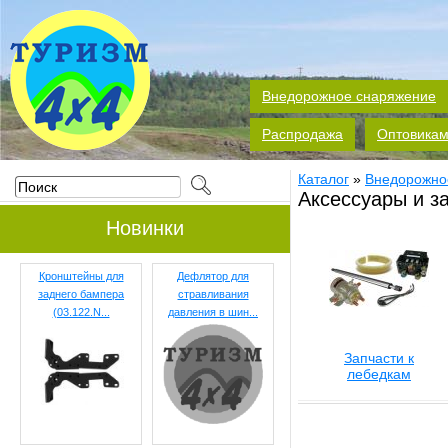
Внедорожное снаряжение
Распродажа
Оптовика
Каталог
»
Внедорожно
Аксессуары и з
Новинки
Кронштейны для
Дефлятор для
заднего бампера
стравливания
(03.122.N...
давления в шин...
Запчасти к
лебедкам