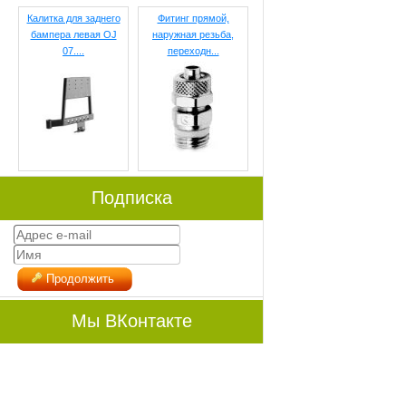
Калитка для заднего
Фитинг прямой,
бампера левая OJ
наружная резьба,
07....
переходн...
Подписка
Продолжить
Мы ВКонтакте