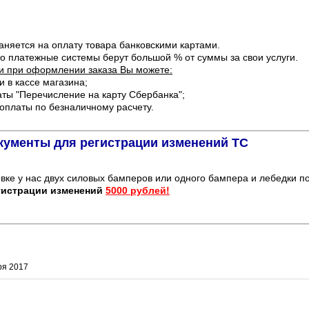
аняется на оплату товара банковскими картами.
что платежные системы берут большой % от суммы за свои услуги.
и при оформлении заказа Вы можете:
и в кассе магазина;
латы "Перечисление на карту Сбербанка";
 оплаты по безналичному расчету.
окументы для регистрации изменений ТС
овке у нас двух силовых бамперов или одного бампера и лебедки 
гистрации изменений
5000 рублей!
ря 2017