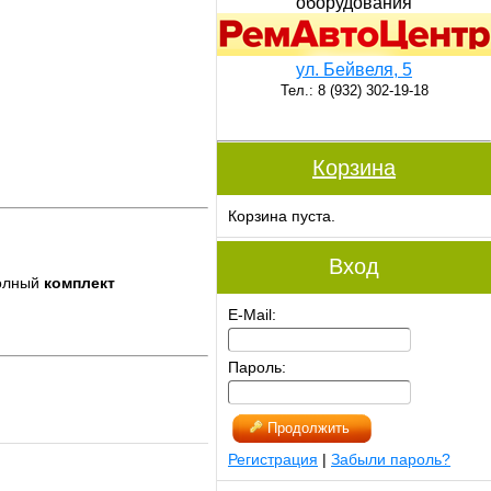
оборудования
ул. Бейвеля, 5
Тел.: 8 (932) 302-19-18
Корзина
Корзина пуста.
Вход
полный
комплект
E-Mail:
Пароль:
Продолжить
Регистрация
|
Забыли пароль?