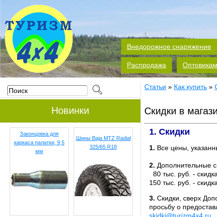
Внедорожное снаряжение
Распродажа
Оптовика
Статьи
»
Как купить
»
Новинки
Скидки в магаз
1. Скидки
Законцовка для
Шины Baja MTZ Radial
каркаса палатки, 9,5
325/65 R18
1.
Все цены, указанны
мм
2.
Дополнительные ск
80 тыс. руб. - скидк
150 тыс. руб. - скидк
3.
Скидки, сверх Доп
просьбу о предостав
skidki@turizm4x4.ru