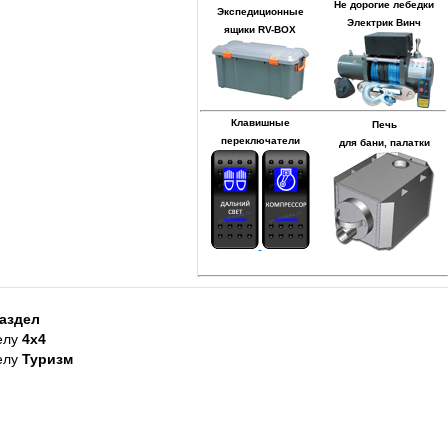
Не дорогие лебедки
Экспедиционные
Электрик Винч
ящики RV-BOX
Клавишные
Печь
переключатели
для бани, палатки
аздел
елу
4х4
елу
Туризм