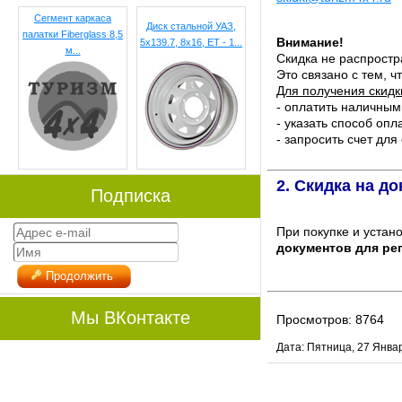
Сегмент каркаса
Диск стальной УАЗ,
палатки Fiberglass 8,5
Внимание!
5x139.7, 8х16, ET - 1...
м...
Скидка не распростр
Это связано с тем, 
Для получения скидк
- оплатить наличным
- указать способ оп
- запросить счет для
2. Скидка на д
Подписка
При покупке и устан
документов для ре
Продолжить
Мы ВКонтакте
Просмотров: 8764
Дата: Пятница, 27 Янва