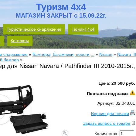
Туризм 4x4
МАГАЗИН ЗАКРЫТ с 15.09.22г.
Туристическое снаряжение
Тюнинг 4х4
м
Контакты
е снаряжение
»
Бампера, багажники, пороги,...
»
Nissan
»
Navara II
й бампер
»
 для Nissan Navara / Pathfinder III 2010-2015г.,
Цена:
29 500 руб.
Поставка под заказ
Артикул: 02.048.01
Версия для печати
Задать вопрос о товаре
Количество: