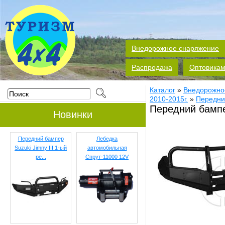
Внедорожное снаряжение
Распродажа
Оптовика
Каталог
»
Внедорожно
2010-2015г.
»
Передни
Передний бампер
Новинки
Передний бампер
Лебедка
Suzuki Jimny III 1-ый
автомобильная
ре...
Спрут-11000 12V