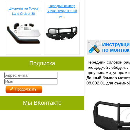
Передний бампер
Шноркель на Toyota
Suzuki Jimny III 1-ый
Land Cruiser 80
ре...
Инструкци
по монтаж
Передний силовой бамп
Подписка
площадкой лебёдки, 
проушинами, упорами 
Данный бампер может
08.002.01 для съёмно
Продолжить
Мы ВКонтакте