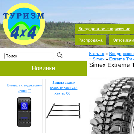
Внедорожное снаряжение
Распродажа
Оптовика
Каталог
»
Внедорожно
»
Simex
»
Extreme Tra
Simex Extreme T
Новинки
Защита задних
Клавиша с индикацией
боковых окон УАЗ
синяя, ""
Хантер OJ...