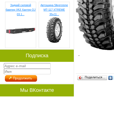
Задний силовой
Автошина Silverstone
бампер УАЗ Хантер OJ
MT-117 XTREME
03.1...
35x11...
Подписка
-
Поделиться…
Продолжить
Мы ВКонтакте