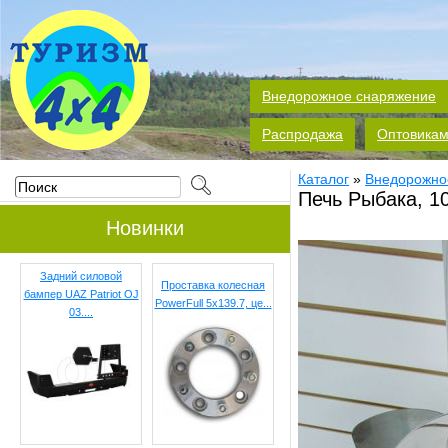
Внедорожное снаряжение
Распродажа
Оптовика
Каталог
»
Внедорожно
Печь Рыбака, 1
Новинки
Задний силовой
Проставка колесная
бампер UAZ Patriot OJ
PowerFull 5x139.7, це...
03....