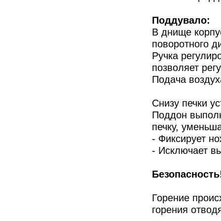
Поддувало:
В днище корпу
поворотного д
Ручка регулир
позволяет рег
Подача воздуха
Снизу печки у
Поддон выполн
печку, уменьша
- Фиксирует н
- Исключает в
Безопасность
Горение проис
горения отвод