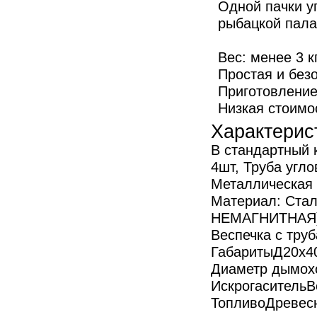
Одной пачки у
рыбацкой палат
Вес: менее 3 к
Простая и безо
Приготовление
Низкая стоимо
Характерис
В стандартный 
4шт, Труба угло
Металлическая 
Материал:
Стал
НЕМАГНИТНАЯ),
Вес
печка с труб
Габариты
Д20х4
Диаметр дымох
Искрогаситель
В
Топливо
Древесн