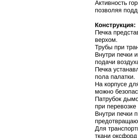
Активность го
позволяя подд
Конструкция:
Печка предста
верхом.
Трубы при тра
Внутри печки 
подачи воздух
Печка устанав
пола палатки.
На корпусе для
можно безопас
Патрубок дымо
при перевозке 
Внутри печки 
предотвращающ
Для транспорт
ткани оксфорд