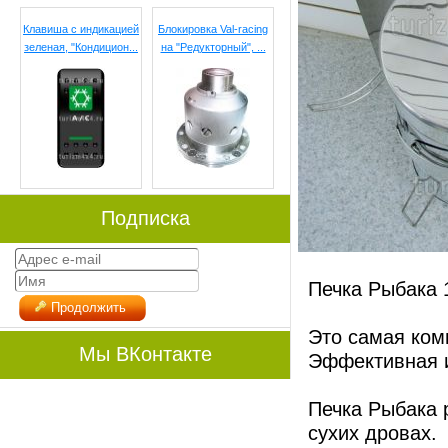
Клавиша с индикацией
Блокировка Val-racing
зеленая, "Кондицион...
на "Редукторный", ...
Подписка
Печка Рыбака 
Продолжить
Это самая ком
Мы ВКонтакте
Эффективная и
Печка Рыбака 
сухих дровах.