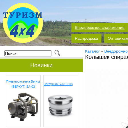
Внедорожное снаряжение
Распродажа
Оптовика
Каталог
»
Внедорожно
Колышек спирал
Новинки
Пневмосистема Berkut
Заглушка S2610 1/8
(БЕРКУТ) SA-03