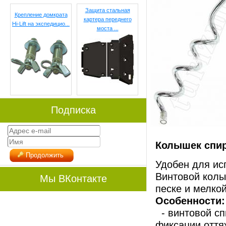
Защита стальная
Крепление домкрата
картера переднего
Hi-Lift на экспедицио...
моста ...
Подписка
Колышек спир
Продолжить
Удобен для ис
Винтовой колы
Мы ВКонтакте
песке и мелкой
Особенности:
- винтовой сп
фиксации оття