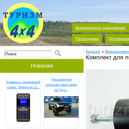
Внедорожное снаряжение
Распродажа
Оптовика
Каталог
»
Внедорожно
Комплект для л
Новинки
Расширители
Клавиша с индикацией
колесных арок Lapter
синяя, "Инвертор 12...
на Toyo...