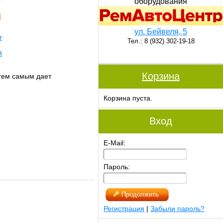
оборудования
ул. Бейвеля, 5
т
Тел.: 8 (932) 302-19-18
й
Корзина
 тем самым дает
Корзина пуста.
Вход
E-Mail:
Пароль:
Продолжить
Регистрация
|
Забыли пароль?