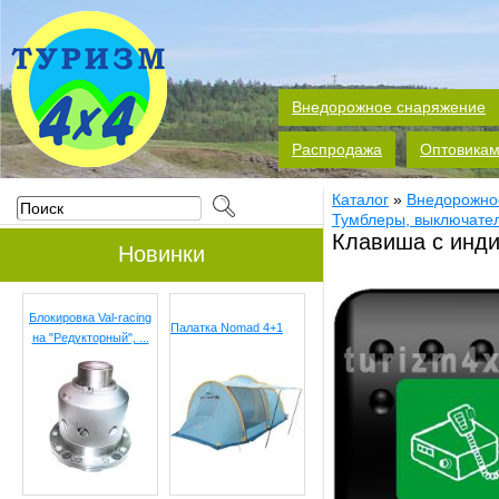
Внедорожное снаряжение
Распродажа
Оптовика
Каталог
»
Внедорожно
Тумблеры, выключател
Клавиша с инди
Новинки
Блокировка Val-racing
Палатка Nomad 4+1
на "Редукторный", ...