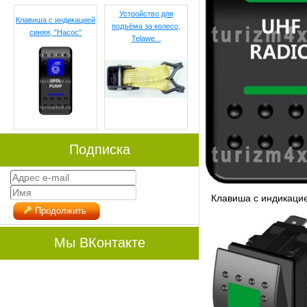
Устройство для
Клавиша с индикацией
подъёма за колесо,
синяя, "Насос"
Telawe...
Подписка
Клавиша с индикацие
Продолжить
Мы ВКонтакте