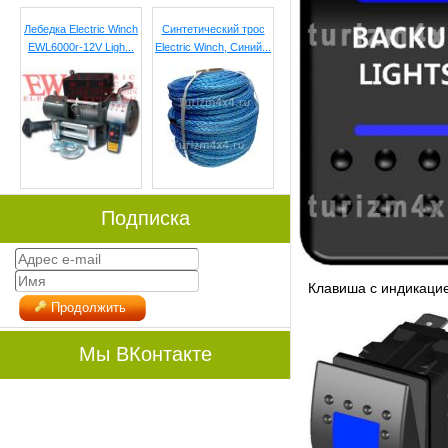
Лебедка Electric Winch
Синтетический трос
EWL6000r-12V Ligh...
Electric Winch, Cиний...
Подписка
Клавиша с индикацие
Продолжить
Мы ВКонтакте