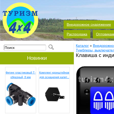
Внедорожное снаряжение
Распродажа
Оптовика
Каталог
»
Внедорожно
Тумблеры, выключател
Клавиша с инди
Новинки
Фитинг пластиковый Т-
Комплект кронштейнов
образный, 8 мм
для оснащения калит...