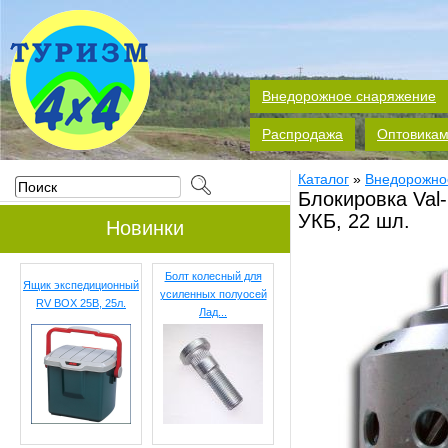
Внедорожное снаряжение
Распродажа
Оптовика
Каталог
»
Внедорожно
Блокировка Val-
УКБ, 22 шл.
Новинки
Болт колесный для
Ящик экспедиционный
усиленных полуосей
RV BOX 25B, 25л.
Лад...