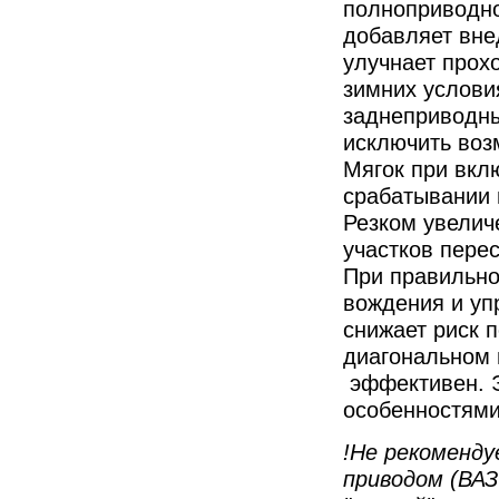
полноприводно
добавляет вне
улучнает прох
зимних услови
заднеприводны
исключить воз
Мягок при вкл
срабатывании 
Резком увелич
участков перес
При правильно
вождения и уп
снижает риск 
диагональном 
эффективен. Э
особенностями
!Не рекоменд
приводом (ВАЗ