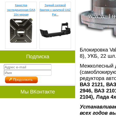
Канистра
Задний силовой
экспедиционная GKA
бампер с калиткой UAZ
10л черная
Pat...
Блокировка Val
8), УКБ, 22 шл
Подписка
Межколесный 
(самоблокирую
редуктора авт
Продолжить
ВАЗ 2121, ВАЗ
2946, ВАЗ 210
Мы ВКонтакте
2104), Лада 4
Устанавлива
всех годов в