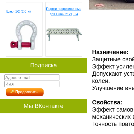
Пороги прорезиненные
Шакл 1/2 (2,0тн)
для Нивы 2121, Т4
Назначение:
Защитные свойс
Подписка
Эффект усилен
Допускают уст
колеи.
Улучшение вне
Продолжить
Свойства:
Мы ВКонтакте
Эффект самов
механических 
Точность повт