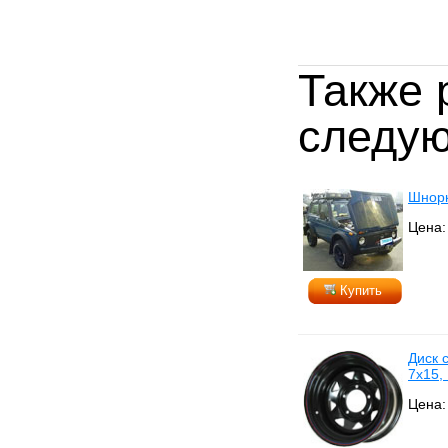
Также 
следую
Шнорк
Цена:
Купить
Диск 
7х15,
Цена: