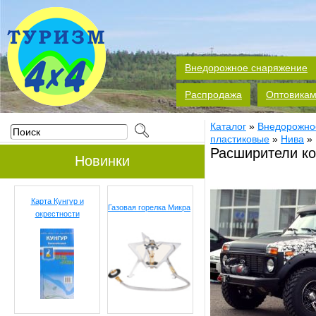
Внедорожное снаряжение
Распродажа
Оптовика
Каталог
»
Внедорожно
пластиковые
»
Нива
»
Расширители ко
Новинки
Карта Кунгур и
Газовая горелка Микра
окрестности