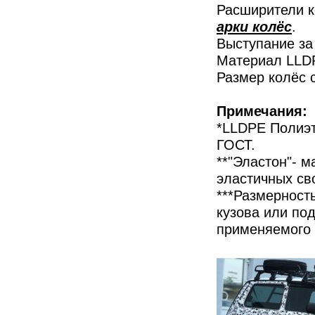
Расширители к
арки колёс
.
Выступание за
Материал LLDP
Размер колёс 
Примечания:
*LLDPE Полиэт
ГОСТ.
**"Эластон"- 
эластичных св
***Размерность
кузова или под
применяемого л