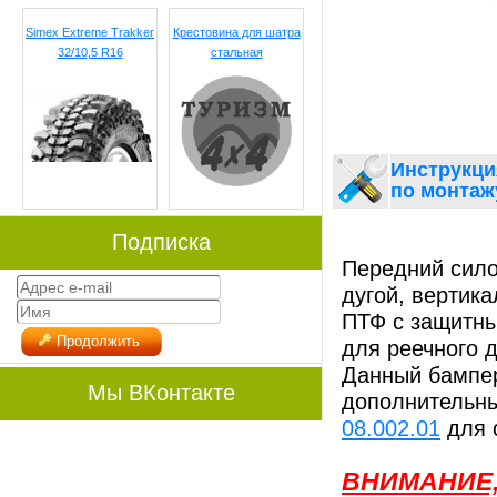
Simex Extreme Trakker
Крестовина для шатра
32/10,5 R16
стальная
Инструкци
по монтаж
Подписка
Передний сило
дугой, вертик
ПТФ с защитн
Продолжить
для реечного 
Данный бампер
Мы ВКонтакте
дополнительны
08.002.01
для 
ВНИМАНИЕ, 