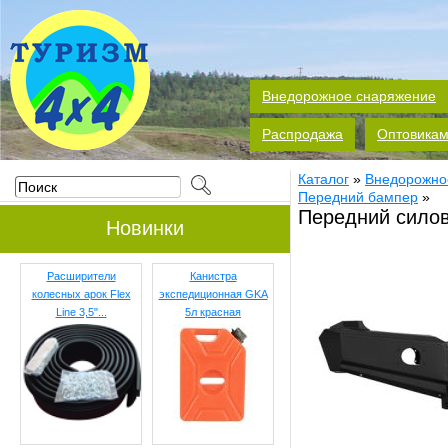
Внедорожное снаряжение
Распродажа
Оптовика
Каталог
»
Внедорожно
Передний бампер
»
Передний силов
Новинки
Расширители
Канистра
колесных арок Flex
экспедиционная GKA
Line 3,5"...
5л красная