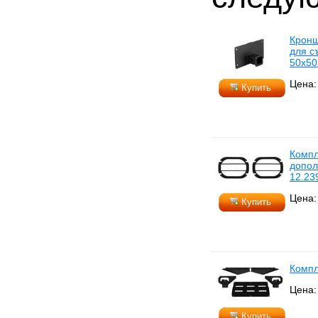
Кронш
для с
50x50
Цена:
Купить
Компл
допол
12.23
Цена:
Купить
Компл
Цена:
Купить