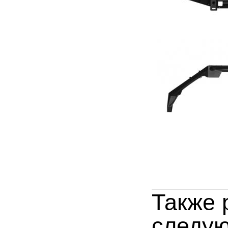
Также 
следую