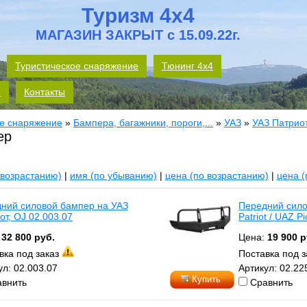
Туризм 4x4
МАГАЗИН ЗАКРЫТ с 15.09.22г.
Туристическое снаряжение
Тюнинг 4х4
м
Контакты
е снаряжение
»
Бампера, багажники, пороги,...
»
УАЗ
»
УАЗ Патрио
ер
 возрастанию)
|
имя (по убыванию)
|
цена (по возрастанию)
|
цена 
ний силовой бампер на УАЗ
Передний сил
от, OJ 02.003.07
Patriot / UAZ P
:
32 800 руб.
Цена:
19 900 р
вка под заказ
Поставка под 
ул: 02.003.07
Артикул: 02.22
Купить
внить
Сравнить