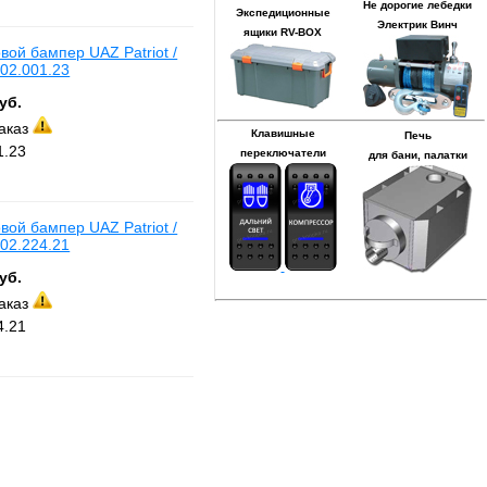
Не дорогие лебедки
Экспедиционные
Электрик Винч
ящики RV-BOX
ой бампер UAZ Patriot /
 02.001.23
уб.
заказ
Клавишные
Печь
1.23
переключатели
для бани, палатки
ой бампер UAZ Patriot /
 02.224.21
уб.
заказ
4.21