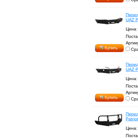
Перед
UAZ P
Цена
Поста
Артик
Купить
Сра
Перед
UAZ P
Цена
Поста
Артик
Купить
Сра
Перед
Patrio
Цена
Поста