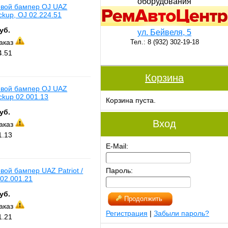
оборудования
овой бампер OJ UAZ
ickup, OJ 02.224.51
уб.
ул. Бейвеля, 5
заказ
Тел.: 8 (932) 302-19-18
4.51
Корзина
овой бампер OJ UAZ
ickup 02.001.13
Корзина пуста.
уб.
Вход
заказ
1.13
E-Mail:
ой бампер UAZ Patriot /
Пароль:
 02.001.21
уб.
Продолжить
заказ
Регистрация
|
Забыли пароль?
1.21