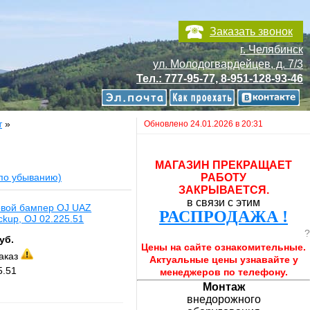
Заказать звонок
г. Челябинск
ул. Молодогвардейцев, д. 7/3
Тел.: 777-95-77, 8-951-128-93-46
т
»
Обновлено 24.01.2026 в 20:31
МАГАЗИН ПРЕКРАЩАЕТ
(по убыванию)
РАБОТУ
ЗАКРЫВАЕТСЯ.
в связи с этим
овой бампер OJ UAZ
РАСПРОДАЖА !
ickup, OJ 02.225.51
?
уб.
Цены на сайте ознакомительные.
заказ
Актуальные цены узнавайте у
5.51
менеджеров по телефону.
Монтаж
внедорожного