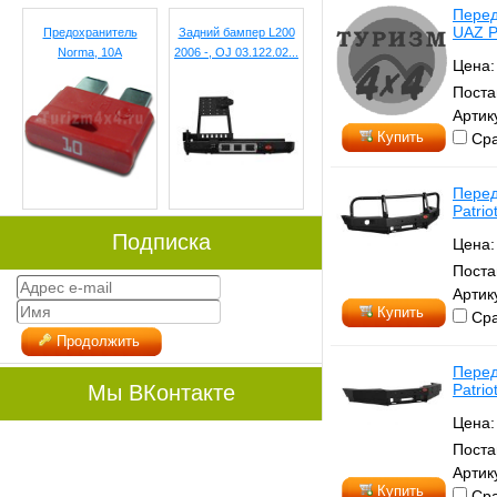
Перед
UAZ P
Предохранитель
Задний бампер L200
Norma, 10А
2006 -, OJ 03.122.02...
Цена
Поста
Артик
Купить
Сра
Перед
Patrio
Подписка
Цена
Поста
Артик
Купить
Сра
Продолжить
Перед
Мы ВКонтакте
Patrio
Цена
Поста
Артик
Купить
Сра