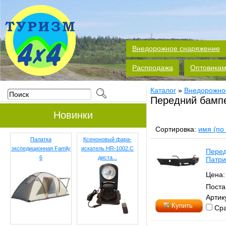
Внедорожное снаряжение
Распродажа
Оптовика
Каталог
»
Внедорожно
Передний бамп
Новинки
Сортировка:
имя (по
Палатка
Ксеноновый фара-
экспедиционная Family
искатель HR-1002.С
Перед
6
диста...
Патри
Цена
Поста
Артик
Купить
Сра