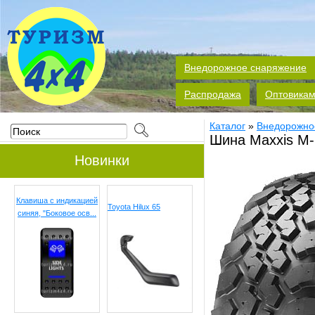
Внедорожное снаряжение
Распродажа
Оптовика
Каталог
»
Внедорожно
Шина Maxxis M-
Новинки
Клавиша с индикацией
Toyota Hilux 65
синяя, "Боковое осв...