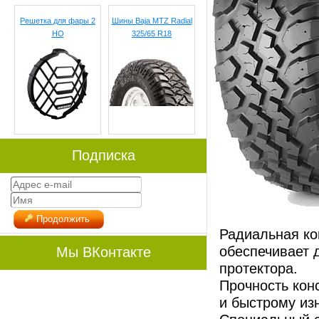
Решетка для фары 2
Шины Baja MTZ Radial
HO
325/65 R18
Подписка
Продолжить
Радиальная ко
обеспечивает 
Мы ВКонтакте
протектора.
Прочность кон
и быстрому из