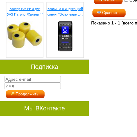
Сра
Кастор кит РИФ для
Клавиша с индикацией
Сравнить
УАЗ Патриот/Хантер 4°
синяя, "Включение ф...
Показано
1
-
1
(всего 
Подписка
Продолжить
Мы ВКонтакте