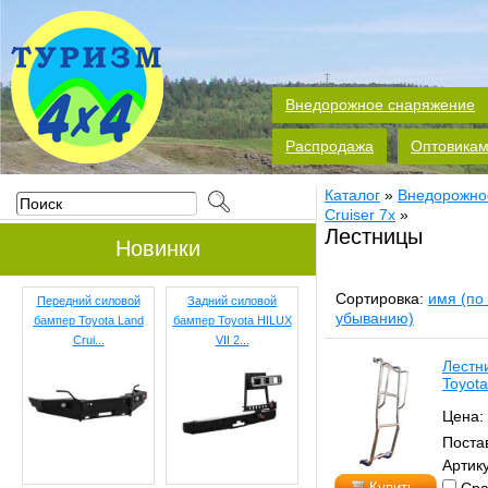
Внедорожное снаряжение
Распродажа
Оптовика
Каталог
»
Внедорожно
Cruiser 7x
»
Лестницы
Новинки
Сортировка:
имя (по
Передний силовой
Задний силовой
убыванию)
бампер Toyota Land
бампер Toyota HILUX
Crui...
VII 2...
Лестн
Toyota
Цена:
Поста
Артик
Купить