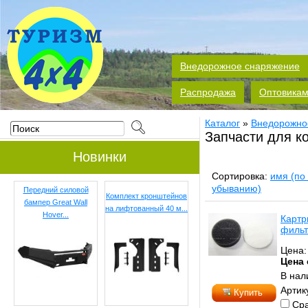
Внедорожное снаряжение
Распродажа
Оптовика
Каталог
»
Внедорожно
Запчасти для к
Новинки
Сортировка:
имя (по
убыванию)
Передний силовой
Комплект кронштейнов
бампер Great Wall
на лифтованный 40 м...
Hover...
Картр
фильт
Цена
Цена 
В нал
Артик
Купить
Сра