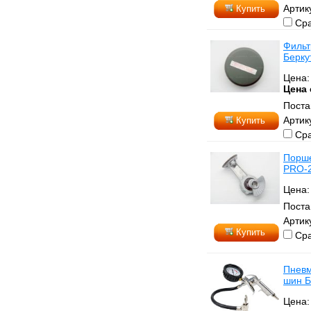
Артик
Купить
Сра
Фильт
Берку
Цена
Цена 
Поста
Артик
Купить
Сра
Порше
PRO-
Цена
Поста
Артик
Купить
Сра
Пневм
шин Б
Цена