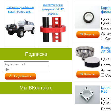
Фиксатор ручки
Шноркель для Nissan
Картр
домкрата HI-LIFT
фильт
Safari / Patrol. 198...
красный
Цена
Цена 
В нал
Артик
Купить
Сра
Возду
AF-06
Подписка
Цена
Поста
Артик
Купить
Сра
Продолжить
Мы ВКонтакте
Цилин
R20
Цена
Цена 
Поста