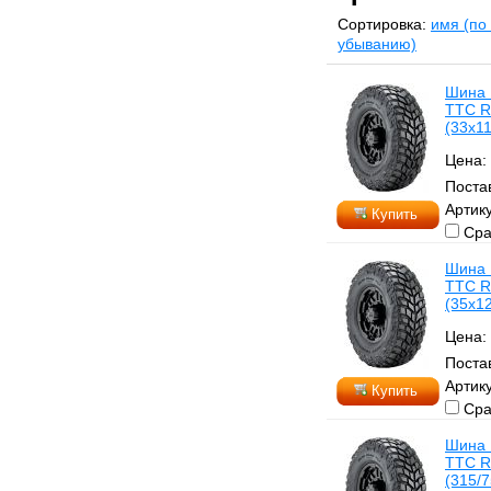
Сортировка:
имя (по
убыванию)
Шина 
TTC R
(33x11
Цена:
Поста
Артик
Купить
Сра
Шина 
TTC R
(35x12
Цена:
Поста
Артик
Купить
Сра
Шина 
TTC R
(315/7