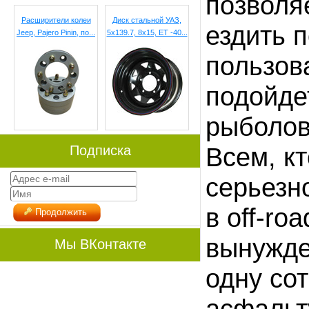
позволя
Расширители колеи
Диск стальной УАЗ,
ездить 
Jeep, Pajero Pinin, по...
5x139.7, 8х15, ET -40...
пользов
подойде
рыболов
Подписка
Всем, кт
серьезн
в off-ro
Продолжить
вынужде
Мы ВКонтакте
одну со