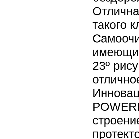
Отлична
такого к
Самоочи
имеющий
23º рис
отлично
Инновац
POWERPL
строени
протекто