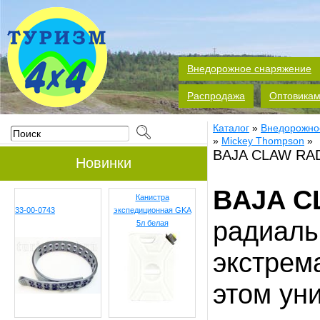
Внедорожное снаряжение
Распродажа
Оптовика
Каталог
»
Внедорожно
»
Mickey Thompson
»
BAJA CLAW RAD
Новинки
BAJA C
Канистра
33-00-0743
экспедиционная GKA
радиаль
5л белая
экстрем
этом ун