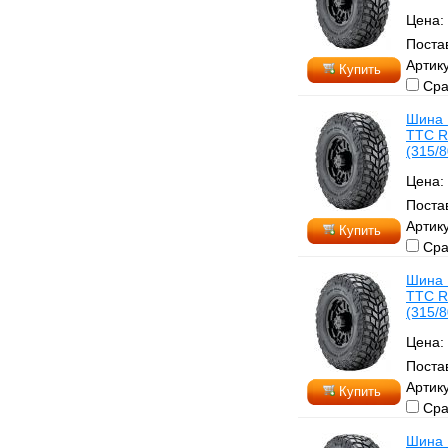
Цена:
Поста
Артику
Купить
Сра
Шина 
TTC R
(315/8
Цена:
Поста
Артику
Купить
Сра
Шина 
TTC R
(315/8
Цена:
Поста
Артик
Купить
Сра
Шина 