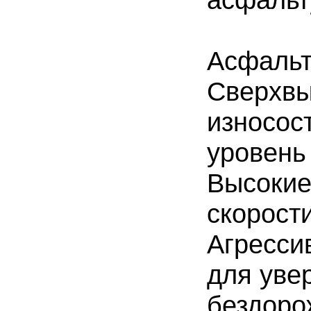
асфальт
Асфальт
Сверхвы
износос
уровень
Высокие
скорости
Агресси
для уве
бездоро