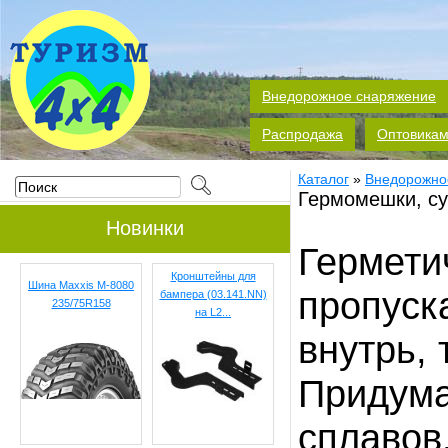
Внедорожное снаряжение
Распродажа
Оптовика
Каталог
»
Внедорожно
Гермомешки, су
Новинки
Гермети
Кронштейны для
Шина Maxxis M-8080
пропуска
бампера (03.141.NN)
235/75R158
на L2...
внутрь, 
Придума
сплавов