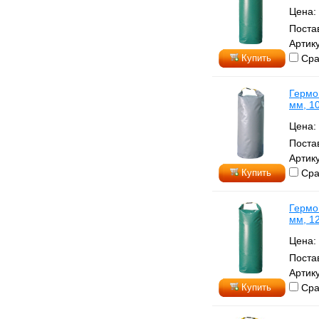
Цена:
Поста
Артик
Купить
Сра
Гермо
мм, 1
Цена:
Поста
Артик
Купить
Сра
Гермо
мм, 1
Цена:
Поста
Артик
Купить
Сра