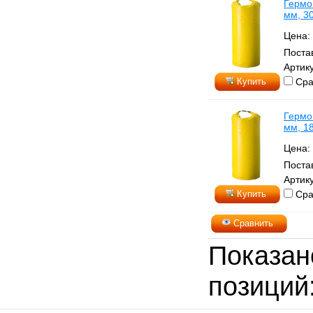
Гермо
мм, 3
Цена:
Поста
Артик
Купить
Сра
Гермо
мм, 1
Цена:
Поста
Артик
Купить
Сра
Сравнить
Показа
позиций