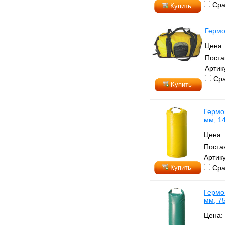
Сра
Купить
Гермо
Цена
Поста
Артик
Сра
Купить
Гермо
мм, 1
Цена:
Поста
Артик
Купить
Сра
Гермо
мм, 7
Цена: