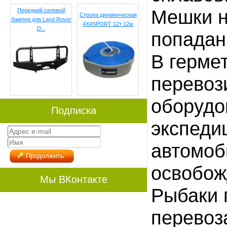
Мешки н
Передний силовой
Стропа динамическая
бампер для Land Rover
4X4SPORT 12т 12м
D...
попадан
В герме
перевоз
оборудо
Подписка
экспеди
автомоб
Продолжить
освобож
Мы ВКонтакте
Рыбаки 
перевоз