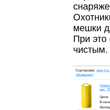
снаряже
Охотник
мешки д
При это
чистым.
Сортировка:
имя (по
убыванию)
Гермо
мм, 7
Цена:
В нал
Артик