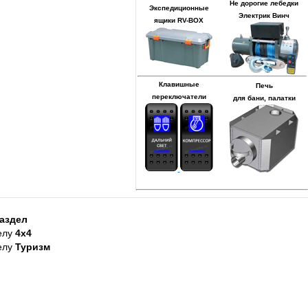
Не дорогие лебедки
Экспедиционные
Электрик Винч
ящики RV-BOX
Клавишные
Печь
переключатели
для бани, палатки
аздел
елу
4х4
елу
Туризм