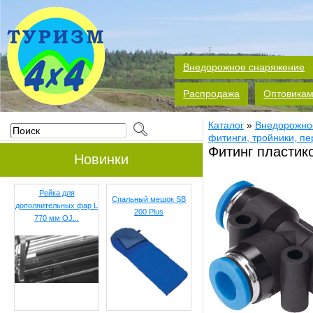
Внедорожное снаряжение
Распродажа
Оптовика
Каталог
»
Внедорожно
фитинги, тройники, пе
Фитинг пластик
Новинки
Рейка для
Спальный мешок SB
дополнительных фар L
200 Plus
770 мм OJ...