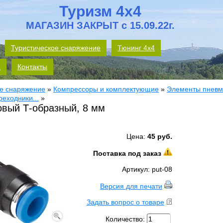
Туризм 4x4
МАГАЗИН ЗАКРЫТ с 15.09.22г.
Туристическое снаряжение
Тюнинг 4х4
м
Контакты
е снаряжение
»
Компрессоры и комплектующие
»
Элементы пневм
реходники...
»
овый Т-образный, 8 мм
Цена:
45 руб.
Поставка под заказ
Артикул: put-08
Версия для печати
Задать вопрос о товаре
Количество: