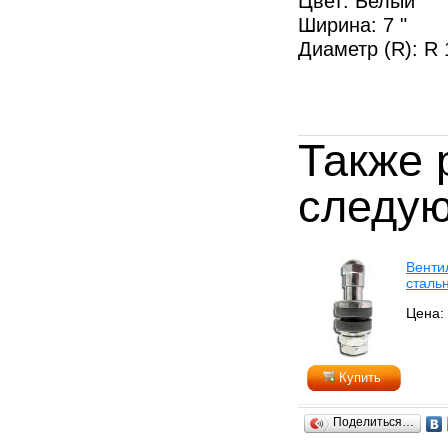
Цвет: Белый
Ширина: 7 "
Диаметр (R): R 
Также 
следую
Венти
сталь
Цена: 
Купить
Поделиться…