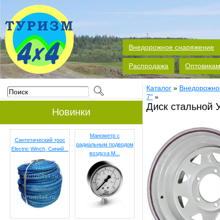
Внедорожное снаряжение
Распродажа
Оптовика
Каталог
»
Внедорожно
7"
»
Диск стальной У
Новинки
Манометр с
Синтетический трос
радиальным подводом
Electric Winch, Cиний...
воздуха M...